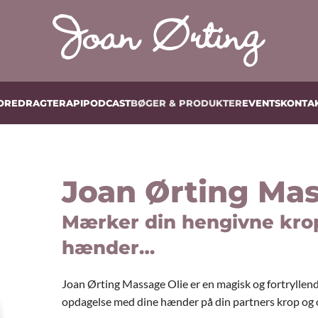
OREDRAG
TERAPI
PODCAST
BØGER & PRODUKTER
EVENTS
KONTA
Joan Ørting Mas
Mærker din hengivne kro
hænder…
Joan Ørting Massage Olie er en magisk og fortryllen
opdagelse med dine hænder på din partners krop og 