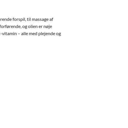
ende forspil, til massage af
orførende, og olien er nøje
E-vitamin – alle med plejende og