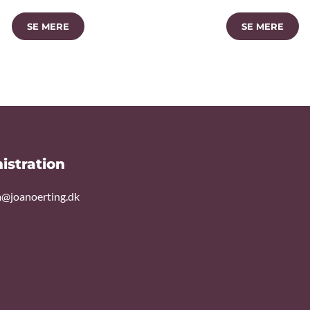
SE MERE
SE MERE
istration
@joanoerting.dk