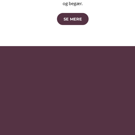
og begær.
SE MERE