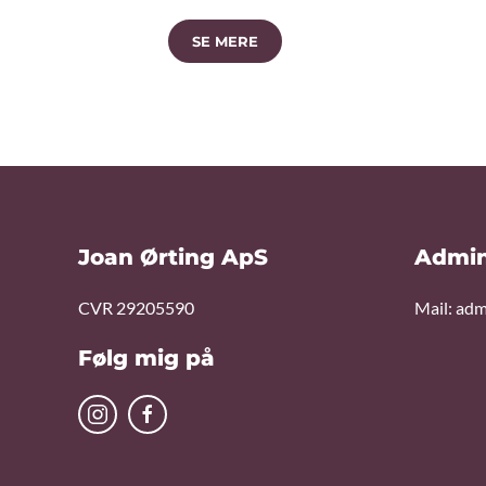
SE MERE
Joan Ørting ApS
Admin
CVR 29205590
Mail:
adm
Følg mig på