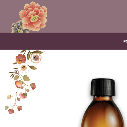
Gå til hovedindhold
F