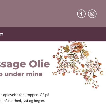
KT
sage Olie
p under mine
de oplevelse for kroppen. Gå på
opnå nærhed, lyst og begær.