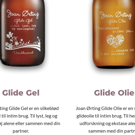
Glide Gel
Glide Olie
ing Glide Gel er en silkeblød
Joan Ørting Glide Olie er en 
 til intim brug. Til lyst, leg og
glideolie til intim brug. Til h
øj alene eller sammen med din
udforskning og ekstase alen
partner.
sammen med din partn