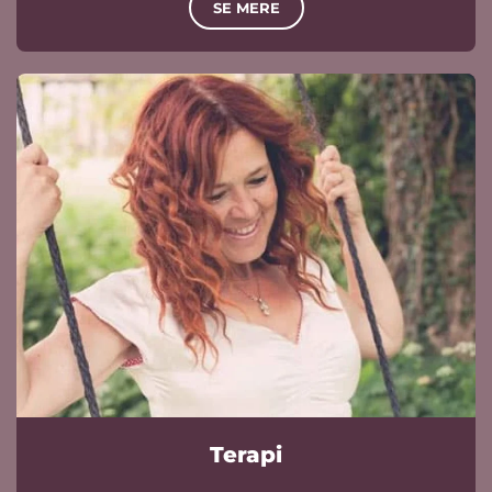
SE MERE
Terapi