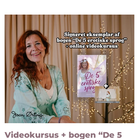
Videokursus + bogen “De 5